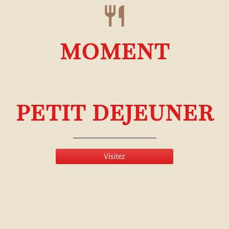
restaurant
moment
petit dejeuner
Visitez