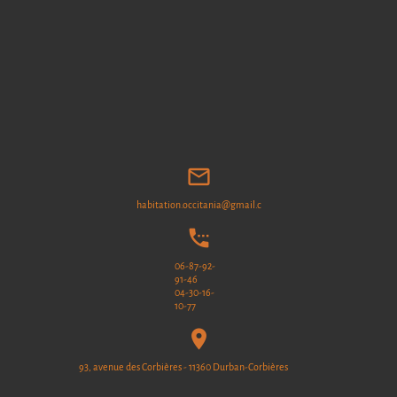
mail_outline
habitation.occitania@gmail.com
settings_phone
06-87-92-
91-46
04-30-16-
10-77
location_on
93, avenue des Corbières - 11360 Durban-Corbières